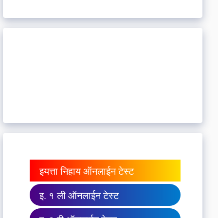
इयत्ता निहाय ऑनलाईन टेस्ट
इ. १ ली ऑनलाईन टेस्ट