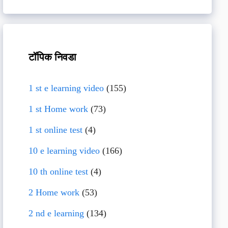
टॉपिक निवडा
1 st e learning video
(155)
1 st Home work
(73)
1 st online test
(4)
10 e learning video
(166)
10 th online test
(4)
2 Home work
(53)
2 nd e learning
(134)