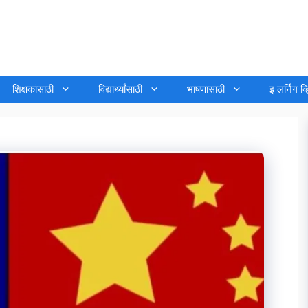
शिक्षकांसाठी
विद्यार्थ्यांसाठी
भाषणासाठी
इ लर्निग व