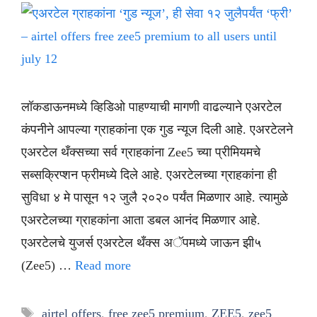
लॉकडाऊनमध्ये व्हिडिओ पाहण्याची मागणी वाढल्याने एअरटेल
कंपनीने आपल्या ग्राहकांना एक गुड न्यूज दिली आहे. एअरटेलने
एअरटेल थँक्सच्या सर्व ग्राहकांना Zee5 च्या प्रीमियमचे
सब्सक्रिप्शन फ्रीमध्ये दिले आहे. एअरटेलच्या ग्राहकांना ही
सुविधा ४ मे पासून १२ जुलै २०२० पर्यंत मिळणार आहे. त्यामुळे
एअरटेलच्या ग्राहकांना आता डबल आनंद मिळणार आहे.
एअरटेलचे युजर्स एअरटेल थँक्स अॅपमध्ये जाऊन झी५
(Zee5) …
Read more
Tags
airtel offers
,
free zee5 premium
,
ZEE5
,
zee5