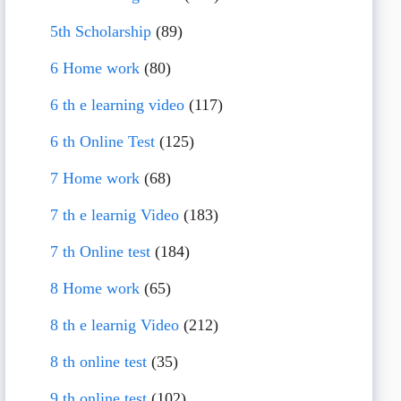
5th Scholarship
(89)
6 Home work
(80)
6 th e learning video
(117)
6 th Online Test
(125)
7 Home work
(68)
7 th e learnig Video
(183)
7 th Online test
(184)
8 Home work
(65)
8 th e learnig Video
(212)
8 th online test
(35)
9 th online test
(102)