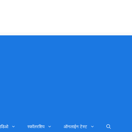
्हिडिओ
स्कॉलरशिप
ऑनलाईन टेस्ट