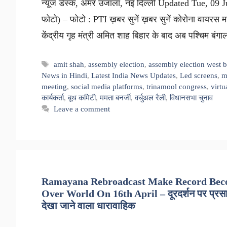
न्यूज डेस्क, अमर उजाला, नई दिल्ली Updated Tue, 09
फोटो) – फोटो : PTI ख़बर सुनें ख़बर सुनें कोरोना वायरस म
केंद्रीय गृह मंत्री अमित शाह बिहार के बाद अब पश्चिम बंग
Tags
amit shah
,
assembly election
,
assembly election west 
News in Hindi
,
Latest India News Updates
,
Led screens
,
m
meeting
,
social media platforms
,
trinamool congress
,
virtu
कार्यकर्ता
,
बूथ कमिटी
,
ममता बनर्जी
,
वर्चुअल रैली
,
विधानसभा चुनाव
Leave a comment
Ramayana Rebroadcast Make Record Beco
Over World On 16th April – दूरदर्शन पर प्रसारित
देखा जाने वाला धारावाहिक