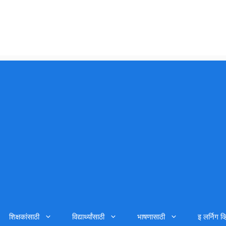
शिक्षकांसाठी
विद्यार्थ्यांसाठी
भाषणासाठी
इ लर्निग व