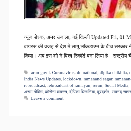
न्यूज डेस्क, अमर उजाला, नई दिल्ली Updated Fri, 01 M
वायरस की वजह से देश में लागू लॉकडाउन के बीच सरकार ने
किया। अब इस शो ने विश्व रिकॉर्ड बना लिया है। राष्ट्र
Tags
arun govil
,
Coronavirus
,
dd national
,
dipika chikhlia
,
India News Updates
,
lockdown
,
ramanand sagar
,
ramanand
rebroadcast
,
rebroadcast of ramayan
,
rerun
,
Social Media
,
अरुण गोविल
,
कोरोना वायरस
,
दीपिका चिखलिया
,
दूरदर्शन
,
रमानंद साग
Leave a comment