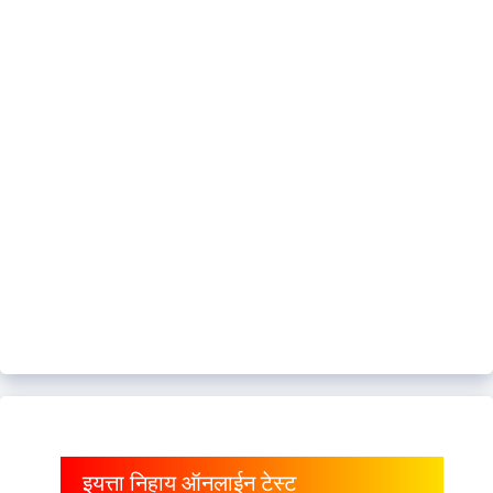
इयत्ता निहाय ऑनलाईन टेस्ट