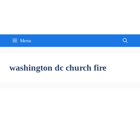
Skip
to
Sandeep Waghmore
content
Menu
washington dc church fire