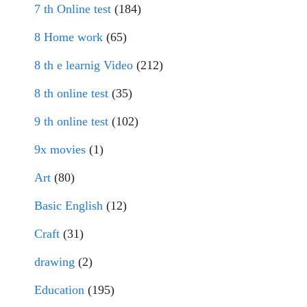
7 th Online test
(184)
8 Home work
(65)
8 th e learnig Video
(212)
8 th online test
(35)
9 th online test
(102)
9x movies
(1)
Art
(80)
Basic English
(12)
Craft
(31)
drawing
(2)
Education
(195)