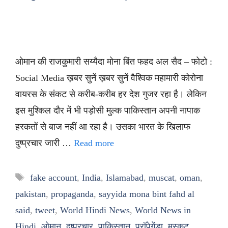
ओमान की राजकुमारी सय्यैदा मोना बिंत फहद अल सैद – फोटो :
Social Media ख़बर सुनें ख़बर सुनें वैश्विक महामारी कोरोना
वायरस के संकट से करीब-करीब हर देश गुजर रहा है। लेकिन
इस मुश्किल दौर में भी पड़ोसी मुल्क पाकिस्तान अपनी नापाक
हरकतों से बाज नहीं आ रहा है। उसका भारत के खिलाफ
दुष्प्रचार जारी …
Read more
Tags
fake account
,
India
,
Islamabad
,
muscat
,
oman
,
pakistan
,
propaganda
,
sayyida mona bint fahd al
said
,
tweet
,
World Hindi News
,
World News in
Hindi
,
ओमान
,
दुष्प्रचार
,
पाकिस्तान
,
प्रॉपेगेंडा
,
मस्कट
,