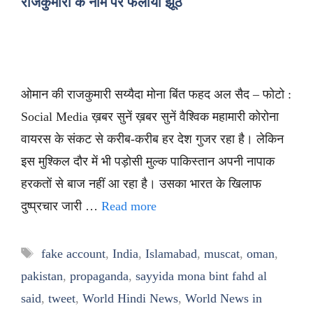
राजकुमारी के नाम पर फैलाया झूठ
ओमान की राजकुमारी सय्यैदा मोना बिंत फहद अल सैद – फोटो :
Social Media ख़बर सुनें ख़बर सुनें वैश्विक महामारी कोरोना
वायरस के संकट से करीब-करीब हर देश गुजर रहा है। लेकिन
इस मुश्किल दौर में भी पड़ोसी मुल्क पाकिस्तान अपनी नापाक
हरकतों से बाज नहीं आ रहा है। उसका भारत के खिलाफ
दुष्प्रचार जारी …
Read more
Tags
fake account
,
India
,
Islamabad
,
muscat
,
oman
,
pakistan
,
propaganda
,
sayyida mona bint fahd al
said
,
tweet
,
World Hindi News
,
World News in