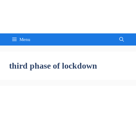
Skip
to
Sandeep Waghmore
content
Menu
third phase of lockdown