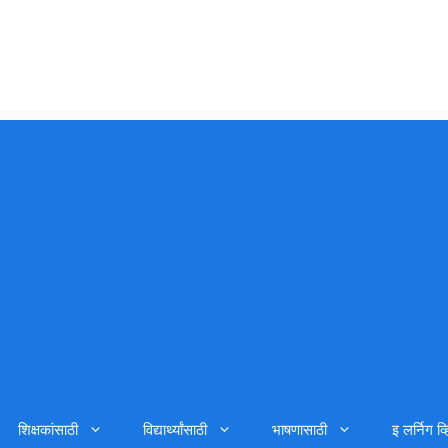
शिक्षकांसाठी
विद्यार्थ्यांसाठी
भाषणासाठी
इ लर्निग व