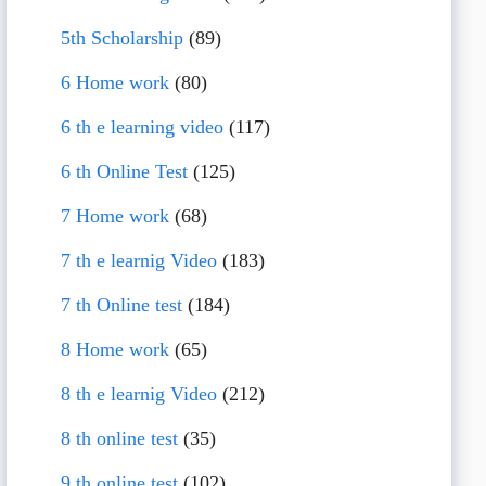
5th Scholarship
(89)
6 Home work
(80)
6 th e learning video
(117)
6 th Online Test
(125)
7 Home work
(68)
7 th e learnig Video
(183)
7 th Online test
(184)
8 Home work
(65)
8 th e learnig Video
(212)
8 th online test
(35)
9 th online test
(102)