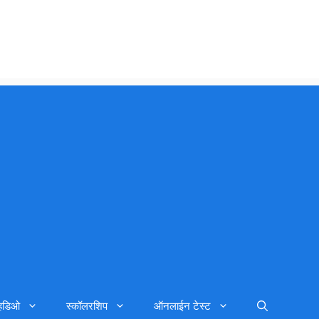
्हिडिओ
स्कॉलरशिप
ऑनलाईन टेस्ट