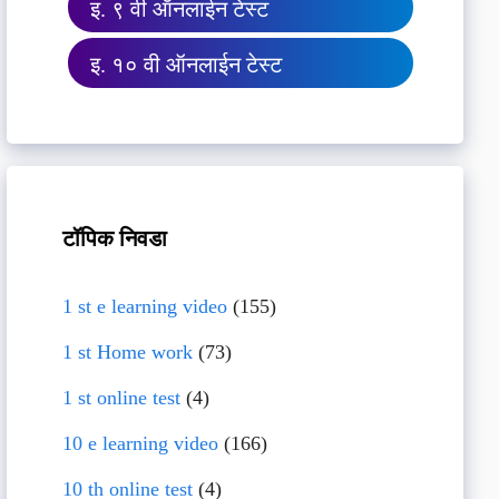
इ. ९ वी ऑनलाईन टेस्ट
इ. १० वी ऑनलाईन टेस्ट
टॉपिक निवडा
1 st e learning video
(155)
1 st Home work
(73)
1 st online test
(4)
10 e learning video
(166)
10 th online test
(4)