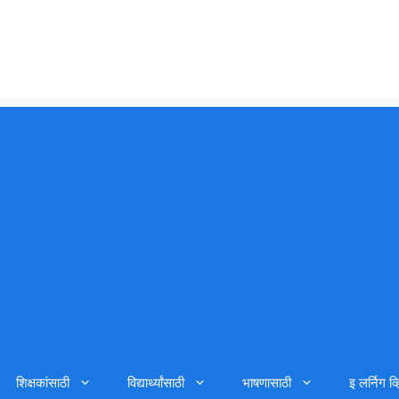
शिक्षकांसाठी
विद्यार्थ्यांसाठी
भाषणासाठी
इ लर्निग व