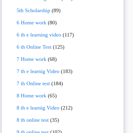
5th Scholarship
(89)
6 Home work
(80)
6 th e learning video
(117)
6 th Online Test
(125)
7 Home work
(68)
7 th e learnig Video
(183)
7 th Online test
(184)
8 Home work
(65)
8 th e learnig Video
(212)
8 th online test
(35)
9 th online test
(102)