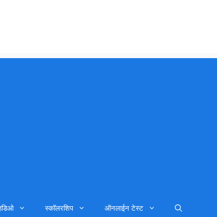
्हिडिओ
स्कॉलरशिप
ऑनलाईन टेस्ट