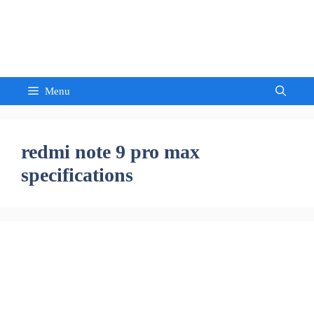
Skip
to
Sandeep Waghmore
content
Menu
redmi note 9 pro max
specifications