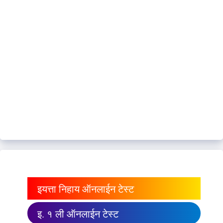
इयत्ता निहाय ऑनलाईन टेस्ट
इ. १ ली ऑनलाईन टेस्ट