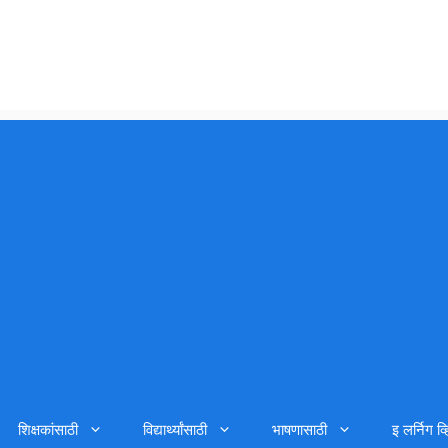
शिक्षकांसाठी
विद्यार्थ्यांसाठी
भाषणासाठी
इ लर्निग व