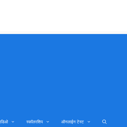
्हिडिओ
स्कॉलरशिप
ऑनलाईन टेस्ट