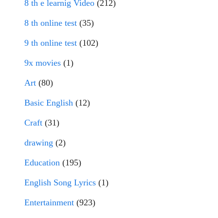
8 th e learnig Video
(212)
8 th online test
(35)
9 th online test
(102)
9x movies
(1)
Art
(80)
Basic English
(12)
Craft
(31)
drawing
(2)
Education
(195)
English Song Lyrics
(1)
Entertainment
(923)