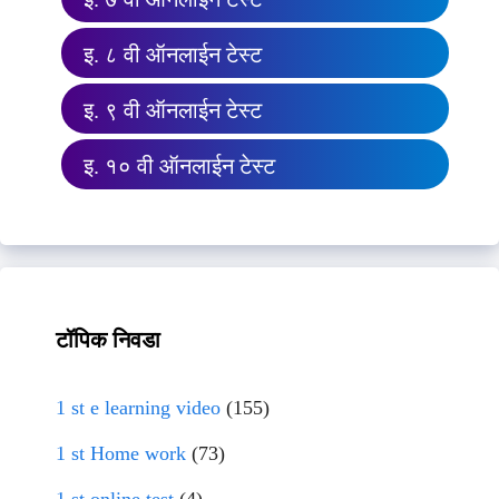
इ. ८ वी ऑनलाईन टेस्ट
इ. ९ वी ऑनलाईन टेस्ट
इ. १० वी ऑनलाईन टेस्ट
टॉपिक निवडा
1 st e learning video
(155)
1 st Home work
(73)