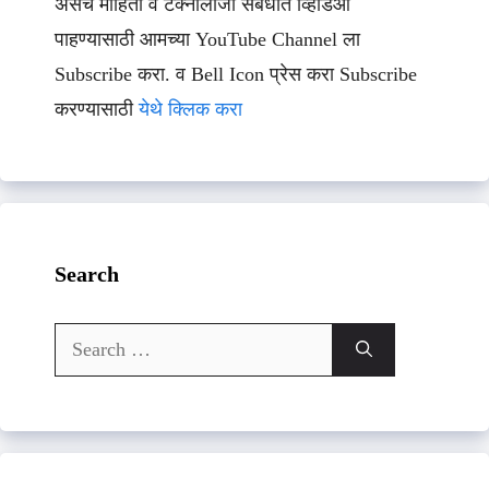
असेच माहिती व टेक्नॉलॉजी संबधीत व्हिडिओ
पाहण्यासाठी आमच्या YouTube Channel ला
Subscribe करा. व Bell Icon प्रेस करा Subscribe
करण्यासाठी
येथे क्लिक करा
Search
Search
for: