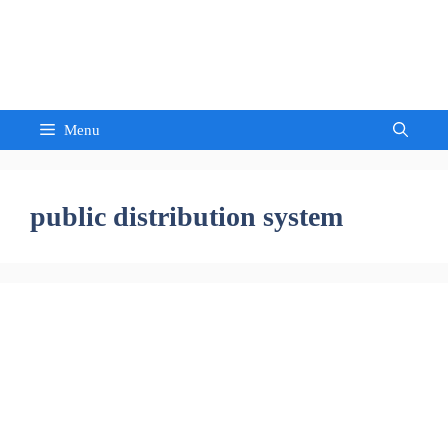
Skip
to
Sandeep Waghmore
content
Menu
public distribution system