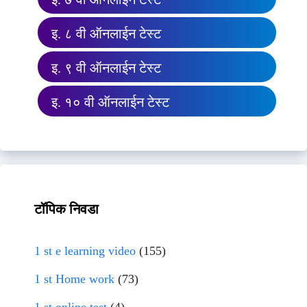
इ. ८ वी ऑनलाईन टेस्ट
इ. ९ वी ऑनलाईन टेस्ट
इ. १० वी ऑनलाईन टेस्ट
टॉपिक निवडा
1 st e learning video
(155)
1 st Home work
(73)