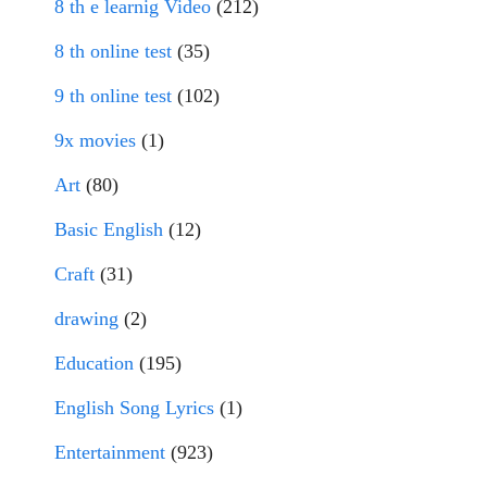
8 th e learnig Video
(212)
8 th online test
(35)
9 th online test
(102)
9x movies
(1)
Art
(80)
Basic English
(12)
Craft
(31)
drawing
(2)
Education
(195)
English Song Lyrics
(1)
Entertainment
(923)