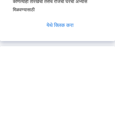
कोणत्याही तारखेचा तसेच रोजचा घरचा अभ्यास
मिळवण्यासाठी
येथे क्लिक करा