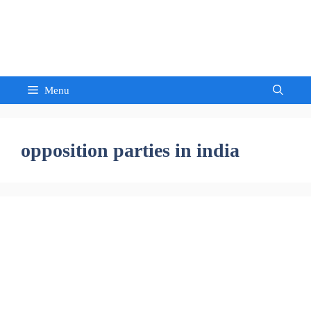
Skip
to
Sandeep Waghmore
content
Menu
opposition parties in india