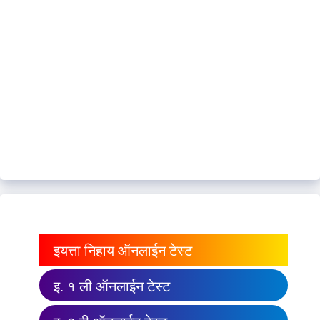
इयत्ता निहाय ऑनलाईन टेस्ट
इ. १ ली ऑनलाईन टेस्ट