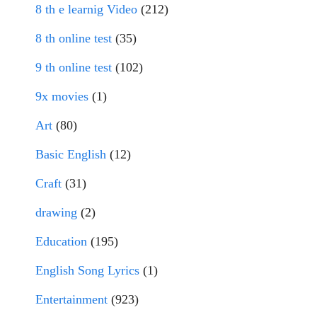
8 th e learnig Video
(212)
8 th online test
(35)
9 th online test
(102)
9x movies
(1)
Art
(80)
Basic English
(12)
Craft
(31)
drawing
(2)
Education
(195)
English Song Lyrics
(1)
Entertainment
(923)