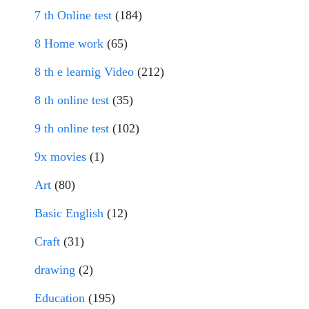
7 th Online test
(184)
8 Home work
(65)
8 th e learnig Video
(212)
8 th online test
(35)
9 th online test
(102)
9x movies
(1)
Art
(80)
Basic English
(12)
Craft
(31)
drawing
(2)
Education
(195)