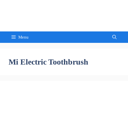
Skip
to
Sandeep Waghmore
content
Menu
Mi Electric Toothbrush