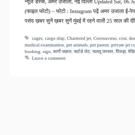
न्यूज डेस्क, अमर उजाला, नई दिल्ली Updated Sat, 06 
(फाइल फोटो) – फोटो : Instagram पढ़ें अमर उजाला ई-पेपर F
पसंद ख़बर सुनें ख़बर सुनें मुंबई में रहने वाली 25 साल की 
Tags
cages
,
cargo ship
,
Chartered jet
,
Coronavirus
,
cost
,
de
medical examination
,
pet animals
,
pet parent
,
private jet 
booking
,
sign
,
कार्गो जहाज
,
चार्टर्ड जेट
,
पालतू जानवर
,
पिंजड़ा
,
मेडि
Leave a comment