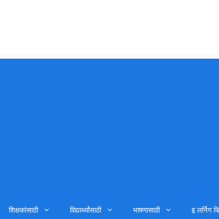
शिक्षकांसाठी
विद्यार्थ्यांसाठी
भाषणासाठी
इ लर्निग व