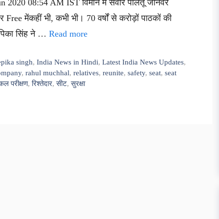
Jun 2020 08:54 AM IST विमान में सवार पालतू जानवर
ree मेंकहीं भी, कभी भी। 70 वर्षों से करोड़ों पाठकों की
दीपिका सिंह ने …
Read more
epika singh
,
India News in Hindi
,
Latest India News Updates
,
company
,
rahul muchhal
,
relatives
,
reunite
,
safety
,
seat
,
seat
कल परीक्षण
,
रिश्तेदार
,
सीट
,
सुरक्षा