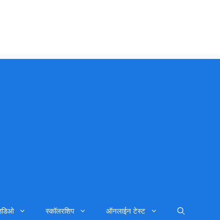
्हिडिओ
स्कॉलरशिप
ऑनलाईन टेस्ट