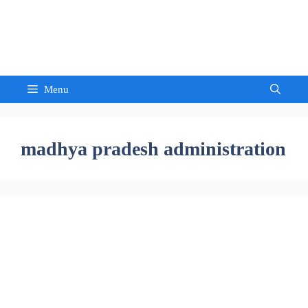
Skip
to
Sandeep Waghmore
content
Menu
madhya pradesh administration