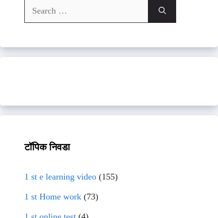
Search
for:
टॉपिक निवडा
1 st e learning video
(155)
1 st Home work
(73)
1 st online test
(4)