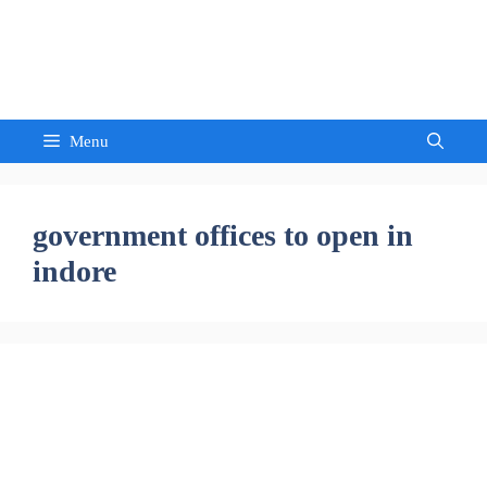
Skip
to
Sandeep Waghmore
content
Menu
government offices to open in
indore