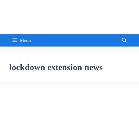
Skip
to
Sandeep Waghmore
content
Menu
lockdown extension news