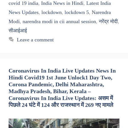
covid 19 india
,
India News in Hindi
,
Latest India
News Updates
,
lockdown
,
lockdown 5
,
Narendra
Modi
,
narendra modi in cii annual session
,
नरेंद्र मोदी
,
सीआईआई
Leave a comment
Coronavirus In India Live Updates News In
Hindi Covid19 1st June Unlock1 Day Two,
Corona Pandemic, Delhi Maharashtra,
Madhya Pradesh, Bihar, Kerala –
Coronavirus In India Live Updates: असम में
पिछले 24 घंटे में 124 और राजस्थान में 269 नए मामले