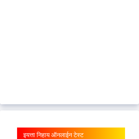
इयत्ता निहाय ऑनलाईन टेस्ट