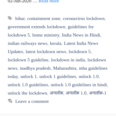
02-Jun-2020 …
Read more
Tags
bihar
,
containment zone
,
coronavirus lockdown
,
government extends lockdown
,
guidelines for
lockdown 5
,
home ministry
,
India News in Hindi
,
indian railways news
,
kerala
,
Latest India News
Updates
,
latest lockdown news
,
lockdown 5
,
lockdown 5 guideline
,
lockdown in india
,
lockdown
news
,
madhya pradesh
,
Maharashtra
,
mha guidelines
today
,
unlock 1
,
unlock 1 guidelines
,
unlock 1.0
,
unlock 1.0 guidelines
,
unlock 1.0 guidelines in hindi
,
unlock the lockdown
,
अनलॉक
,
अनलॉक 1.0
,
अनलॉक-1
Leave a comment