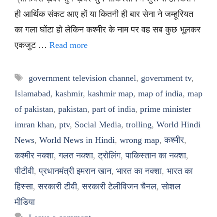
ही आर्थिक संकट आए हों या कितनी ही बार सेना ने जम्हूरियत
का गला घोंटा हो लेकिन कश्मीर के नाम पर वह सब कुछ भूलकर
एकजुट …
Read more
Tags
government television channel
,
government tv
,
Islamabad
,
kashmir
,
kashmir map
,
map of india
,
map
of pakistan
,
pakistan
,
part of india
,
prime minister
imran khan
,
ptv
,
Social Media
,
trolling
,
World Hindi
News
,
World News in Hindi
,
wrong map
,
कश्मीर
,
कश्मीर नक्शा
,
गलत नक्शा
,
ट्रोलिंग
,
पाकिस्तान का नक्शा
,
पीटीवी
,
प्रधानमंत्री इमरान खान
,
भारत का नक्शा
,
भारत का
हिस्सा
,
सरकारी टीवी
,
सरकारी टेलीविजन चैनल
,
सोशल
मीडिया