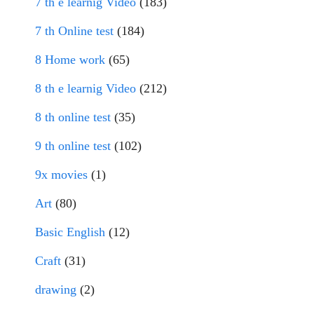
7 th e learnig Video
(183)
7 th Online test
(184)
8 Home work
(65)
8 th e learnig Video
(212)
8 th online test
(35)
9 th online test
(102)
9x movies
(1)
Art
(80)
Basic English
(12)
Craft
(31)
drawing
(2)