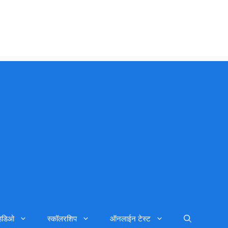
्हिडिओ
स्कॉलरशिप
ऑनलाईन टेस्ट