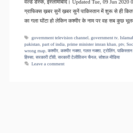
वर्ल्ड डेस्क, इस्लामाबाद। Updated Tue, 09 Jun 202
ग्राफिक्स ख़बर सुनें ख़बर सुनें पाकिस्तान में शुरू से ही 
का गला घोंटा हो लेकिन कश्मीर के नाम पर वह सब कुछ 
Tags
government television channel
,
government tv
,
Islama
pakistan
,
part of india
,
prime minister imran khan
,
ptv
,
Soc
wrong map
,
कश्मीर
,
कश्मीर नक्शा
,
गलत नक्शा
,
ट्रोलिंग
,
पाकिस्तान
हिस्सा
,
सरकारी टीवी
,
सरकारी टेलीविजन चैनल
,
सोशल मीडिया
Leave a comment