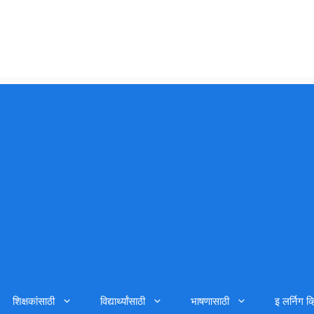
शिक्षकांसाठी
विद्यार्थ्यांसाठी
भाषणासाठी
इ लर्निग व