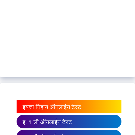
इयत्ता निहाय ऑनलाईन टेस्ट
इ. १ ली ऑनलाईन टेस्ट