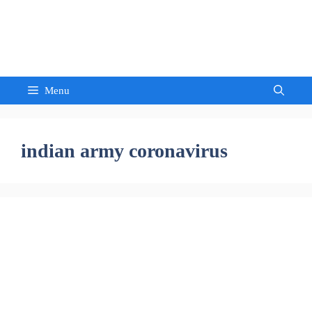
Skip
to
Sandeep Waghmore
content
Menu
indian army coronavirus