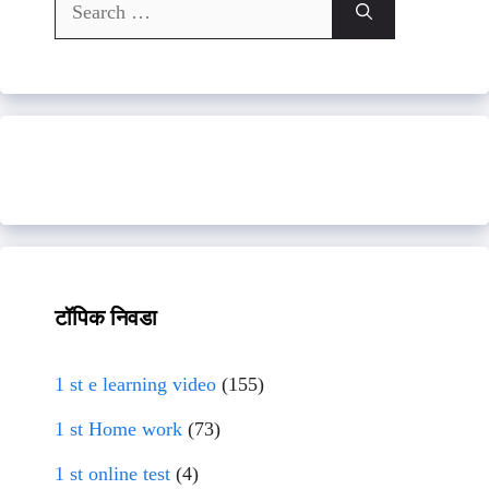
Search
for:
टॉपिक निवडा
1 st e learning video
(155)
1 st Home work
(73)
1 st online test
(4)