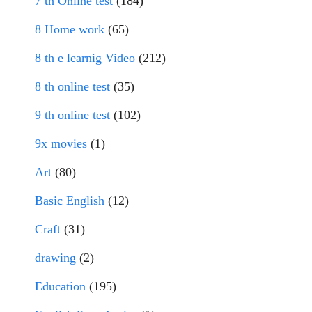
7 th Online test
(184)
8 Home work
(65)
8 th e learnig Video
(212)
8 th online test
(35)
9 th online test
(102)
9x movies
(1)
Art
(80)
Basic English
(12)
Craft
(31)
drawing
(2)
Education
(195)