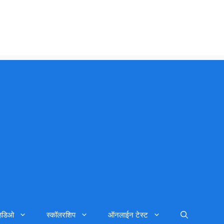
्हिडिओ
स्कॉलरशिप
ऑनलाईन टेस्ट