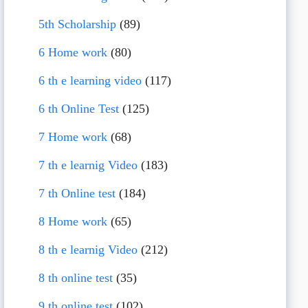
5th Scholarship
(89)
6 Home work
(80)
6 th e learning video
(117)
6 th Online Test
(125)
7 Home work
(68)
7 th e learnig Video
(183)
7 th Online test
(184)
8 Home work
(65)
8 th e learnig Video
(212)
8 th online test
(35)
9 th online test
(102)