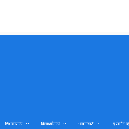
शिक्षकांसाठी
विद्यार्थ्यांसाठी
भाषणासाठी
इ लर्निग व