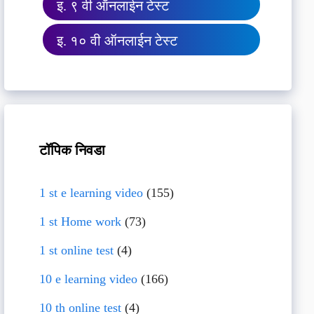
इ. ९ वी ऑनलाईन टेस्ट
इ. १० वी ऑनलाईन टेस्ट
टॉपिक निवडा
1 st e learning video
(155)
1 st Home work
(73)
1 st online test
(4)
10 e learning video
(166)
10 th online test
(4)