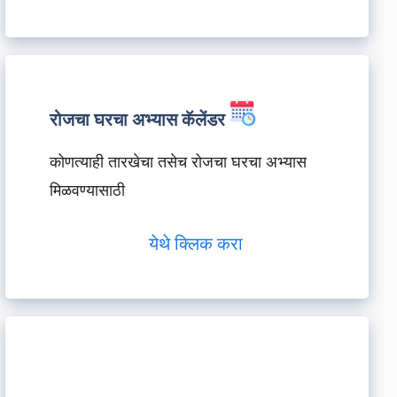
रोजचा घरचा अभ्यास कॅलेंडर
कोणत्याही तारखेचा तसेच रोजचा घरचा अभ्यास
मिळवण्यासाठी
येथे क्लिक करा