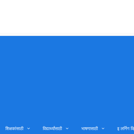
शिक्षकांसाठी
विद्यार्थ्यांसाठी
भाषणासाठी
इ लर्निग व