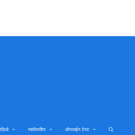
्हिडिओ
स्कॉलरशिप
ऑनलाईन टेस्ट