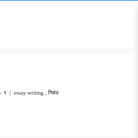
ण- १ | essay writing , निबंध