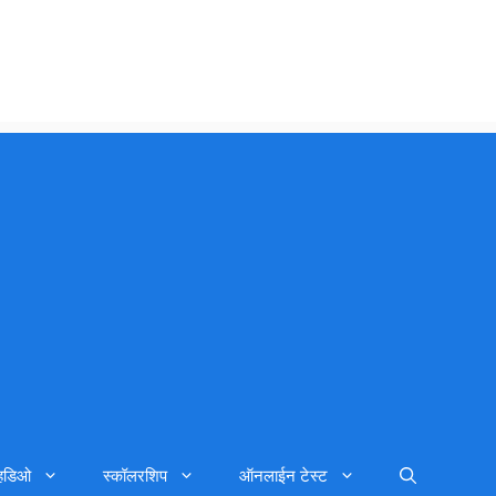
्हिडिओ
स्कॉलरशिप
ऑनलाईन टेस्ट