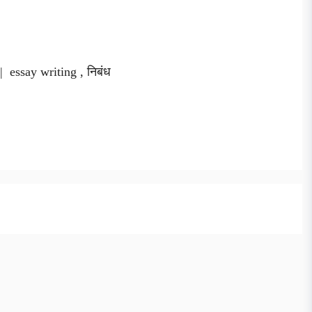
| essay writing , निबंध