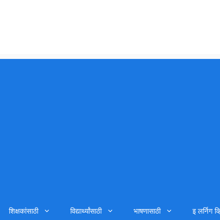
शिक्षकांसाठी
विद्यार्थ्यांसाठी
भाषणासाठी
इ लर्निग व