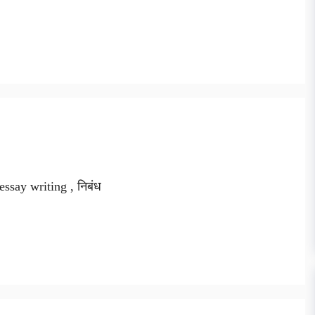
ssay writing , निबंध