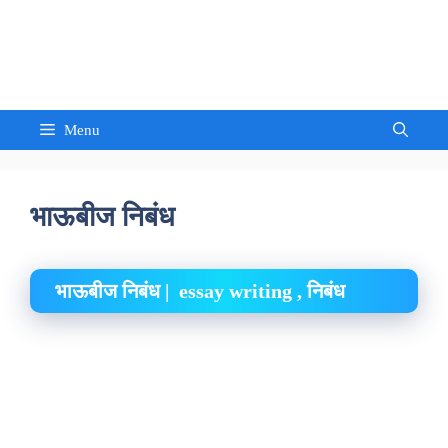
Skip
to
Sandeep Waghmore
content
Menu
भाऊबीज निबंध
भाऊबीज निबंध | essay writing , निबंध