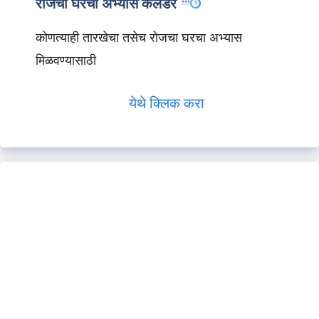
रोजचा घरचा अभ्यास कॅलेंडर
कोणत्याही तारखेचा तसेच रोजचा घरचा अभ्यास
मिळवण्यासाठी
येथे क्लिक करा