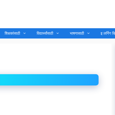
शिक्षकांसाठी
विद्यार्थ्यांसाठी
भाषणासाठी
इ लर्निग व