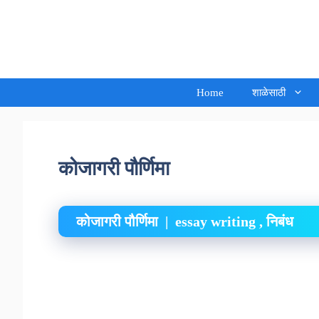
Skip
to
Sandeep Waghmore
content
Home
शाळेसाठी
कोजागरी पौर्णिमा
कोजागरी पौर्णिमा | essay writing , निबंध