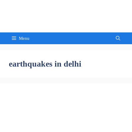
Skip
to
Sandeep Waghmore
content
Menu
earthquakes in delhi