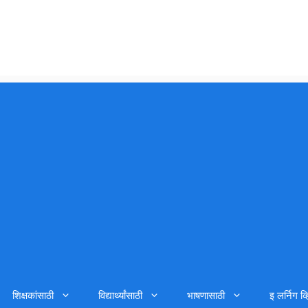
शिक्षकांसाठी
विद्यार्थ्यांसाठी
भाषणासाठी
इ लर्निग व