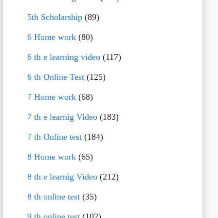
5th Scholarship
(89)
6 Home work
(80)
6 th e learning video
(117)
6 th Online Test
(125)
7 Home work
(68)
7 th e learnig Video
(183)
7 th Online test
(184)
8 Home work
(65)
8 th e learnig Video
(212)
8 th online test
(35)
9 th online test
(102)