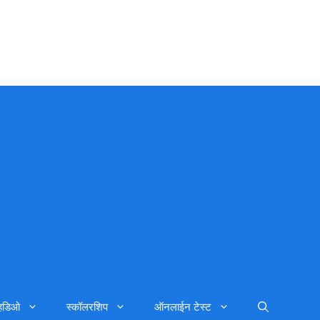
्हिडिओ
स्कॉलरशिप
ऑनलाईन टेस्ट