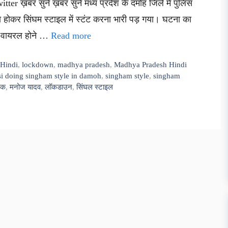
ter ख़बर सुनें ख़बर सुनें मध्य प्रदेश के दमोह जिले में पुलिस
होकर सिंघम स्टाइल में स्टंट करना भारी पड़ गया। घटना का
 वायरल होने …
Read more
 Hindi
,
lockdown
,
madhya pradesh
,
Madhya Pradesh Hindi
si doing singham style in damoh
,
singham style
,
singham
षक
,
मनोज यादव
,
लॉकडाउन
,
सिंघल स्टाइल