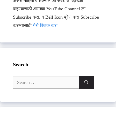
असेच माहिती व टेक्नॉलॉजी संबधीत व्हिडिओ
पाहण्यासाठी आमच्या YouTube Channel ला
Subscribe करा. व Bell Icon प्रेस करा Subscribe
करण्यासाठी
येथे क्लिक करा
Search
Search
for: