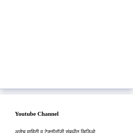
Youtube Channel
असेच माहिती व टेक्नॉलॉजी संबधीत व्हिडिओ