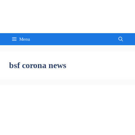
Skip
to
Sandeep Waghmore
content
Menu
bsf corona news