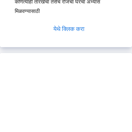
कोणत्याही तारखेचा तसेच रोजचा घरचा अभ्यास
मिळवण्यासाठी
येथे क्लिक करा