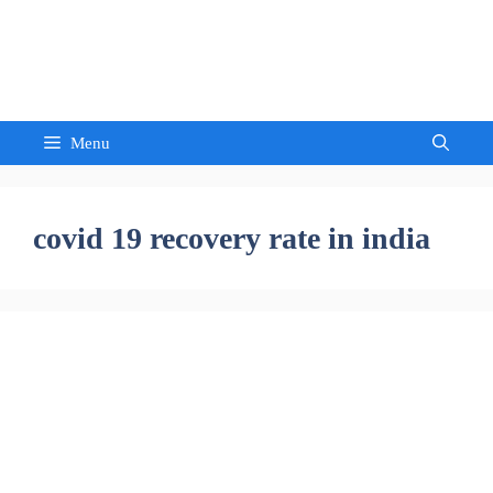
Skip
to
Sandeep Waghmore
content
Menu
covid 19 recovery rate in india