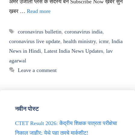
अमर उजाला प्लस के सदस्य बनें Subscribe Now ख़बर सुनें
ख़बर …
Read more
Tags
coronavirus bulletin
,
coronavirus india
,
coronavirus live update
,
health ministry
,
icmr
,
India
News in Hindi
,
Latest India News Updates
,
lav
agarwal
Leave a comment
नवीन पोस्ट
CTET Result 2026: केंद्रीय शिक्षक पात्रता परीक्षेचा
निकाल जाहीर; येथे पहा तुमचे मार्कशीट!