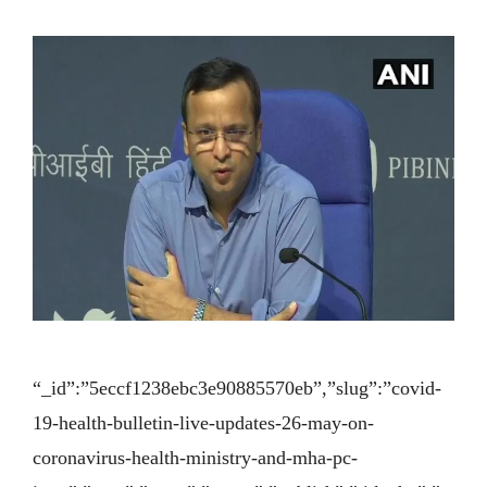
“_id”:”5eccf1238ebc3e90885570eb”,”slug”:”covid-
19-health-bulletin-live-updates-26-may-on-
coronavirus-health-ministry-and-mha-pc-