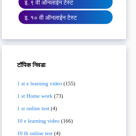
इ. ९ वी ऑनलाईन टेस्ट
इ. १० वी ऑनलाईन टेस्ट
टॉपिक निवडा
1 st e learning video
(155)
1 st Home work
(73)
1 st online test
(4)
10 e learning video
(166)
10 th online test
(4)