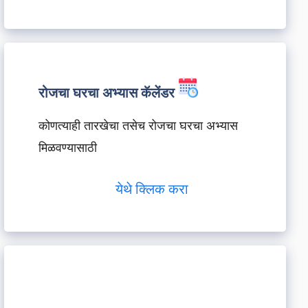
रोजचा घरचा अभ्यास कॅलेंडर
कोणत्याही तारखेचा तसेच रोजचा घरचा अभ्यास
मिळवण्यासाठी
येथे क्लिक करा