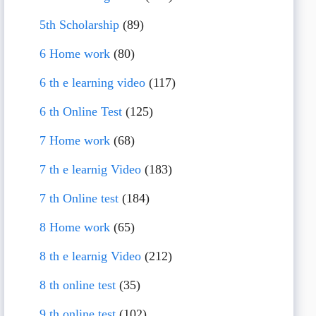
5th Scholarship
(89)
6 Home work
(80)
6 th e learning video
(117)
6 th Online Test
(125)
7 Home work
(68)
7 th e learnig Video
(183)
7 th Online test
(184)
8 Home work
(65)
8 th e learnig Video
(212)
8 th online test
(35)
9 th online test
(102)