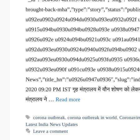
brought-back-mha”,”type”:”story”,”status”:”publ
u092eu0902u0924u094du0930u093eu0932u092f 
u0915u094bu0930u094bu0928u093e u0938u0947
u0926u092e u0924u094bu0921u093c u091au094
u092du093eu0930u0924u0940u092fu094bu0902 
u092au093eu0930u094du0925u093fu0935 u0936
u0932u093eu090f u091cu093e u0938u0915u0924u0
News”,”title_hn”:”u0926u0947u0936″,”slug”:”indi
2020 09:20 PM IST गृह मंत्रालय में यौन शोषण को लेकर ब
मंत्रालय ने …
Read more
Tags
corona outbreak
,
corona outbreak in world
,
Coronavir
Latest India News Updates
Leave a comment