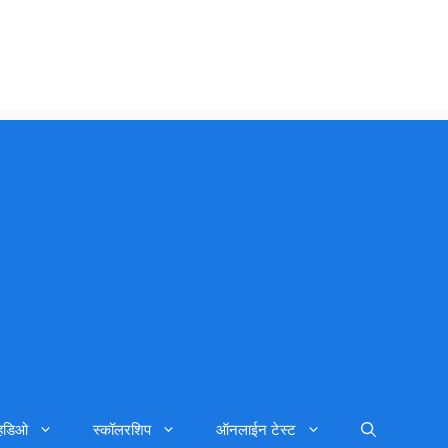
्हिडिओ
स्कॉलरशिप
ऑनलाईन टेस्ट