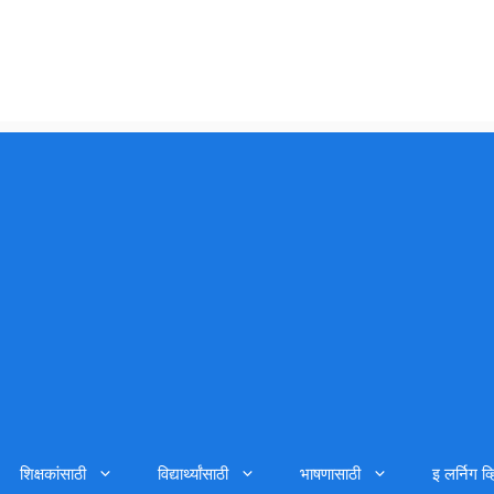
शिक्षकांसाठी
विद्यार्थ्यांसाठी
भाषणासाठी
इ लर्निग व