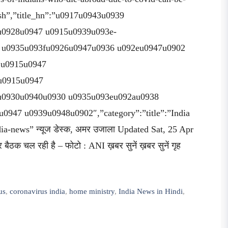
ish”,”title_hn”:”u0917u0943u0939
u0928u0947 u0915u0939u093e-
 u0935u093fu0926u0947u0936 u092eu0947u0902
1u0915u0947
u0915u0947
u0930u0940u0930 u0935u093eu092au0938
947 u0939u0948u0902″,”category”:”title”:”India
a-news” न्यूज डेस्क, अमर उजाला Updated Sat, 25 Apr
ैठक चल रही है – फोटो : ANI ख़बर सुनें ख़बर सुनें गृह
us
,
coronavirus india
,
home ministry
,
India News in Hindi
,