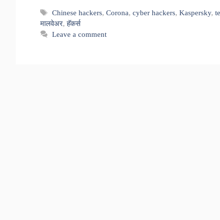
Tags
Chinese hackers
,
Corona
,
cyber hackers
,
Kaspersky
,
t
मालवेअर
,
हॅकर्स
Leave a comment