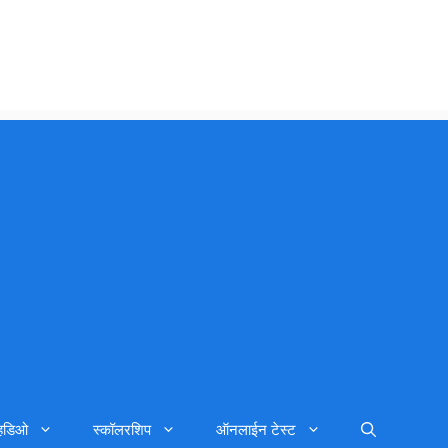
्हिडिओ
स्कॉलरशिप
ऑनलाईन टेस्ट