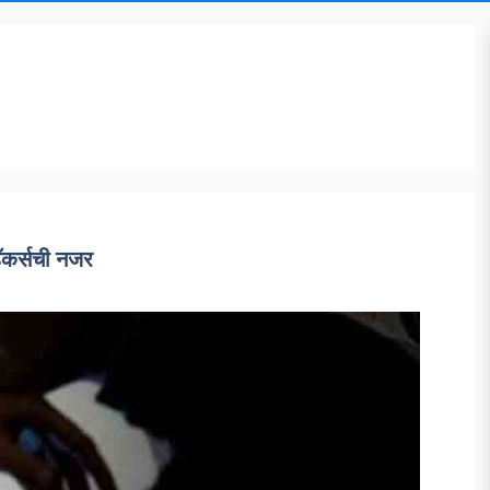
हॅकर्सची नजर