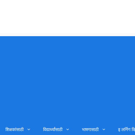
शिक्षकांसाठी
विद्यार्थ्यांसाठी
भाषणासाठी
इ लर्निग व