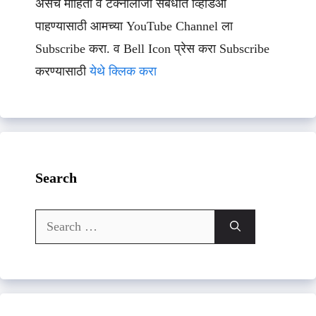
असेच माहिती व टेक्नॉलॉजी संबधीत व्हिडिओ
पाहण्यासाठी आमच्या YouTube Channel ला
Subscribe करा. व Bell Icon प्रेस करा Subscribe
करण्यासाठी
येथे क्लिक करा
Search
Search
for: