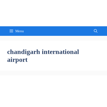
Skip
to
Sandeep Waghmore
content
Menu
chandigarh international
airport