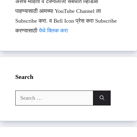
असेच माहिती व टेक्नॉलॉजी संबधीत व्हिडिओ
पाहण्यासाठी आमच्या YouTube Channel ला
Subscribe करा. व Bell Icon प्रेस करा Subscribe
करण्यासाठी
येथे क्लिक करा
Search
Search
for: