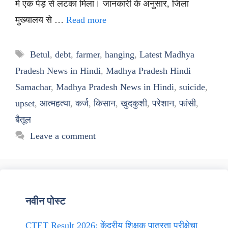
में एक पेड़ से लटका मिला। जानकारी के अनुसार, जिला
मुख्यालय से …
Read more
Tags
Betul
,
debt
,
farmer
,
hanging
,
Latest Madhya
Pradesh News in Hindi
,
Madhya Pradesh Hindi
Samachar
,
Madhya Pradesh News in Hindi
,
suicide
,
upset
,
आत्महत्या
,
कर्ज
,
किसान
,
खुदकुशी
,
परेशान
,
फांसी
,
बैतूल
Leave a comment
नवीन पोस्ट
CTET Result 2026: केंद्रीय शिक्षक पात्रता परीक्षेचा