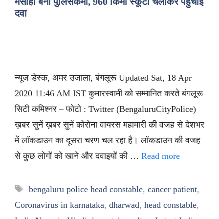
मसीहा बना पुलिसकर्मी, 960 किमी स्कूटी चलाकर पहुंचाई
दवा
न्यूज डेस्क, अमर उजाला, बंगलूरू Updated Sat, 18 Apr
2020 11:46 AM IST कुमारस्वामी को सम्मानित करते बंगलूरू
सिटी कमिश्नर – फोटो : Twitter (BengaluruCityPolice)
ख़बर सुनें ख़बर सुनें कोरोना वायरस महामारी की वजह से देशभर
में लॉकडाउन का दूसरा चरण चल रहा है। लॉकडाउन की वजह
से कुछ लोगों को खाने और दवाइयों की …
Read more
Tags
bengaluru police head constable
,
cancer patient
,
Coronavirus in karnataka
,
dharwad
,
head constable
,