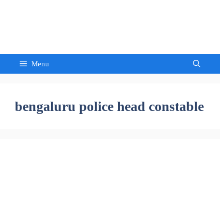
Skip
to
Sandeep Waghmore
content
Menu
bengaluru police head constable