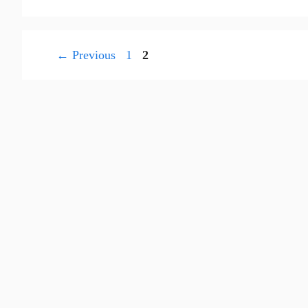
Page
Page
←
Previous
1
2