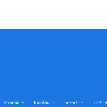
शिक्षकांसाठी
विद्यार्थ्यांसाठी
भाषणासाठी
इ लर्निग व