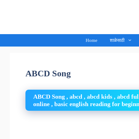
Skip
to
Sandeep Waghmore
content
Home
शाळेसाठी
ABCD Song
ABCD Song , abcd , abcd kids , abcd ful
online , basic english reading for begin