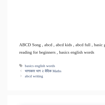
ABCD Song , abcd , abcd kids , abcd full , basic g
reading for beginners , basics english words
Tags
basics english words
भागाकार भाग २ वेदिक Maths
abcd writing