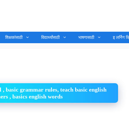
शिक्षकांसाठी
विद्यार्थ्यांसाठी
भाषणासाठी
इ लर्निग व
l , basic grammar rules, teach basic english
ners , basics english words