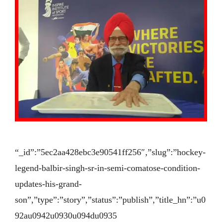
“_id”:”5ec2aa428ebc3e90541ff256″,”slug”:”hockey-
legend-balbir-singh-sr-in-semi-comatose-condition-
updates-his-grand-
son”,”type”:”story”,”status”:”publish”,”title_hn”:”u0
92au0942u0930u094du0935