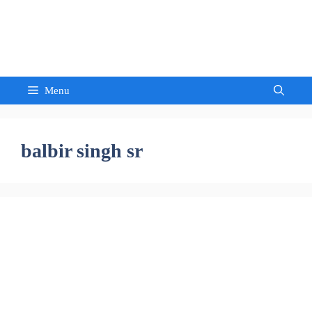
Skip
to
Sandeep Waghmore
content
Menu
balbir singh sr