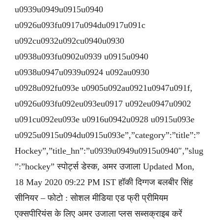
u0939u0949u0915u0940
u0926u093fu0917u094du0917u091c
u092cu0932u092cu0940u0930
u0938u093fu0902u0939 u0915u0940
u0938u0947u0939u0924 u092au0930
u0928u092fu093e u0905u092au0921u0947u091f,
u0926u093fu092eu093eu0917 u092eu0947u0902
u091cu092eu093e u0916u0942u0928 u0915u093e
u0925u0915u094du0915u093e”,”category”:”title”:”
Hockey”,”title_hn”:”u0939u0949u0915u0940″,”slug
”:”hockey” स्पोर्ट्स डेस्क, अमर उजाला Updated Mon,
18 May 2020 09:22 PM IST हॉकी दिग्गज बलबीर सिंह
सीनियर – फोटो : सोशल मीडिया एड फ्री प्रीमियम
एक्सपीरियंस के लिए अमर उजाला प्लस सब्सक्राइब करें