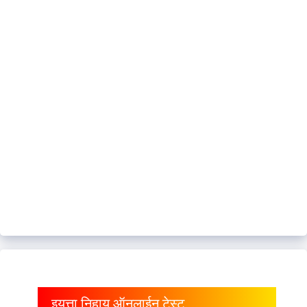
इयत्ता निहाय ऑनलाईन टेस्ट