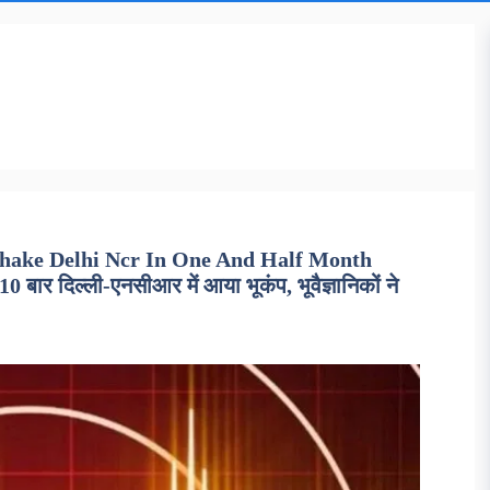
Shake Delhi Ncr In One And Half Month
बार दिल्ली-एनसीआर में आया भूकंप, भूवैज्ञानिकों ने