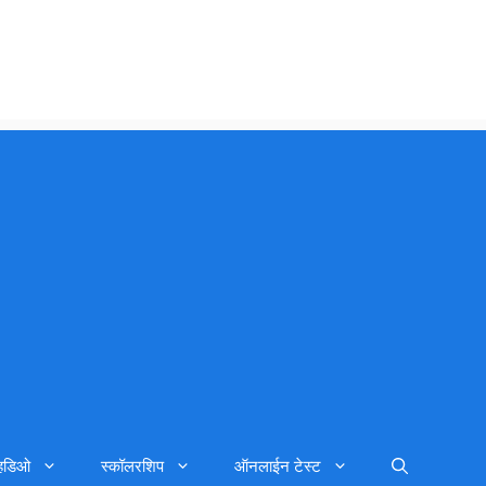
्हिडिओ
स्कॉलरशिप
ऑनलाईन टेस्ट