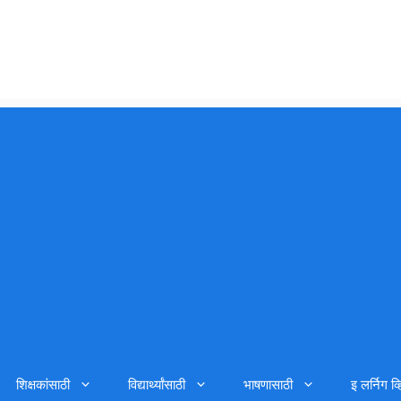
शिक्षकांसाठी
विद्यार्थ्यांसाठी
भाषणासाठी
इ लर्निग व