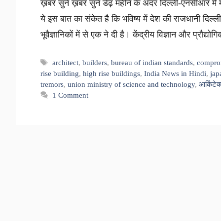
ख़बर सुनें ख़बर सुनें डेढ़ महीने के अंदर दिल्ली-एनसीआर मे
ये इस बात का संकेत है कि भविष्य में देश की राजधानी दिल्ल
भूवैज्ञानिकों में से एक ने दी है। केंद्रीय विज्ञान और प्रौद्य
Tags
architect
,
builders
,
bureau of indian standards
,
compro
rise building
,
high rise buildings
,
India News in Hindi
,
jap
tremors
,
union ministry of science and technology
,
आर्किटेक
1 Comment