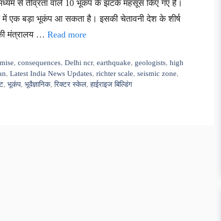
ं मध्यम से तीव्रता वाले 10 भूकंप के झटके महसूस किए गए हैं।
ी में एक बड़ा भूकंप आ सकता है। इसकी चेतावनी देश के शीर्ष
ोगिकी मंत्रालय …
Read more
mise
,
consequences
,
Delhi ncr
,
earthquake
,
geologists
,
high
an
,
Latest India News Updates
,
richter scale
,
seismic zone
,
्ट
,
भूकंप
,
भूवैज्ञानिक
,
रिक्टर स्केल
,
हाईराइज बिल्डिंग