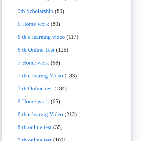
5th Scholarship
(89)
6 Home work
(80)
6 th e learning video
(117)
6 th Online Test
(125)
7 Home work
(68)
7 th e learnig Video
(183)
7 th Online test
(184)
8 Home work
(65)
8 th e learnig Video
(212)
8 th online test
(35)
9 th online test
(102)